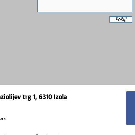
Pošlji
ziolijev trg 1, 6310 Izola
t.si