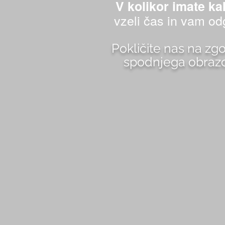
V kolikor imate ka
vzeli čas in vam odg
Pokličite nas na zg
spodnjega obrazca