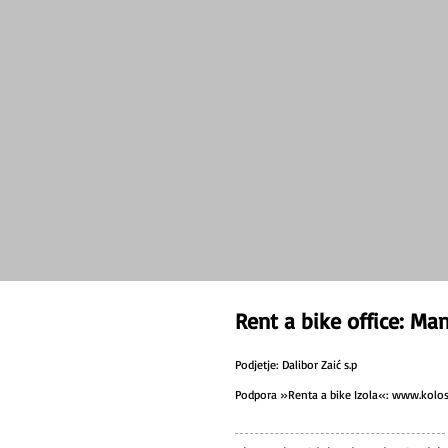
Rent a bike office: Man
Podjetje: Dalibor Zaić s.p
Podpora »Renta a bike Izola«: www.kolose