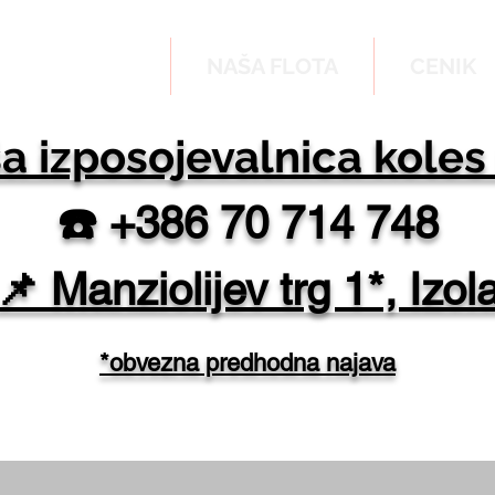
KONTAKT
NAŠA FLOTA
CENIK
a izposojevalnica koles
☎️ +386 70 714 748
📌 Manziolijev trg 1*, Izol
*obvezna predhodna najava