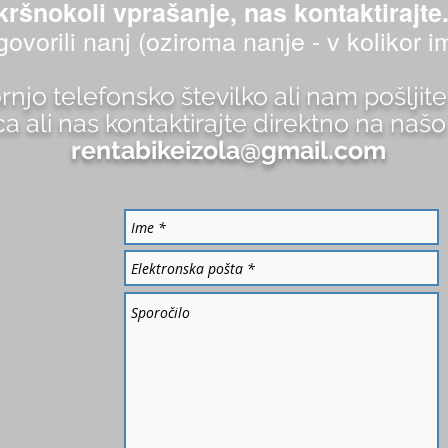
kršnokoli vprašanje, nas kontaktirajte
ovorili nanj (oziroma nanje - v kolikor i
ornjo telefonsko številko ali nam pošlji
 ali nas kontaktirajte direktno na naš
rentabikeizola@gmail.com