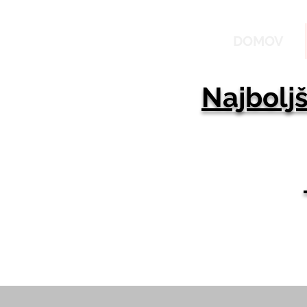
DOMOV
Najboljš