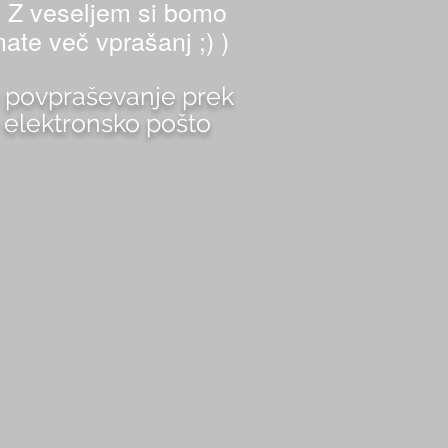
Z veseljem si bomo
.
mate več vprašanj ;) )
te povpraševanje prek
o elektronsko pošto