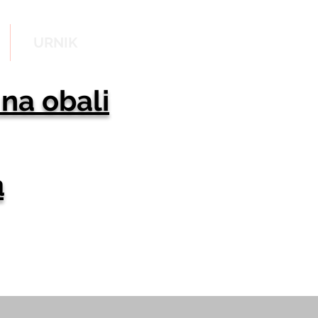
URNIK
 na obali
a